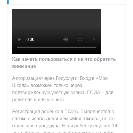
Как начать пользоваться и на что обратить
внимание
Авторизация через Госуслуги. Вход в «Моя
Школа» возможен только через
подтверждённую учётную запись ЕСИА – для
родителя и для ученика.
Регистрация ребёнка в ЕСИА. Выполняется в
связке с использованием «Моя Школа», не как
отдельная процедура. Если ребёнку ещё нет 14
лет, учётную запись создаёт родитель в своём