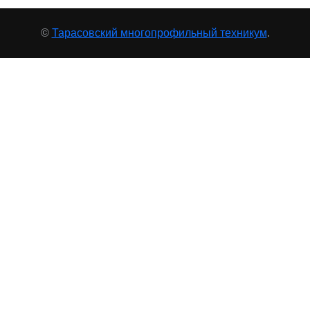
©
Тарасовский многопрофильный техникум
.