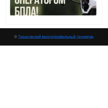
©
Тарасовский многопрофильный техникум
.