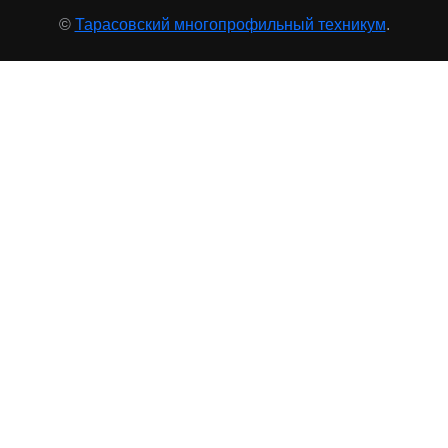
©
Тарасовский многопрофильный техникум
.